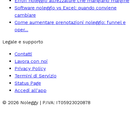
Errori noleggio attrezzature che mangiano margine
Software noleggio vs Excel: quando conviene
cambiare
Come aumentare prenotazioni noleggio: funnel e
oper…
Legale e supporto
Contatti
Lavora con noi
Privacy Policy
Termini di Servizio
Status Page
Accedi all'app
©
2026
Noleggy | P.IVA: IT05923020878