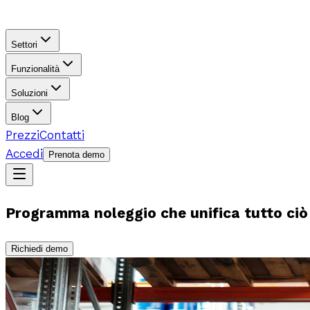
Settori
Funzionalità
Soluzioni
Blog
Prezzi
Contatti
Accedi
Prenota demo
Programma noleggio che unifica tutto ciò
Richiedi demo